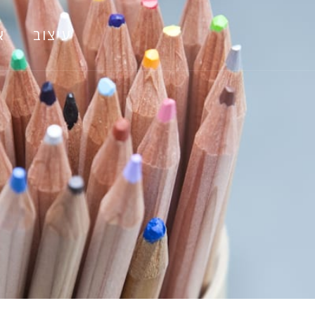
עיצוב
א