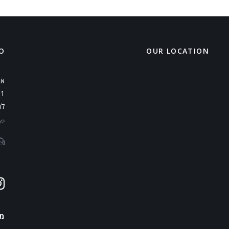
O
OUR LOCATION
אי
למ
מ